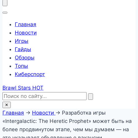
Главная
Новости
Игры
Гайды
Обзоры
Топы
Киберспорт
Brawl Stars
HOT
✕
Главная
→
Новости
→
Разработка игры
«Intergalactic: The Heretic Prophet» может быть на
более продвинутом этапе, чем мы думаем — на
это указывает объявление о вакансии