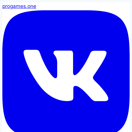
pro
games
.one