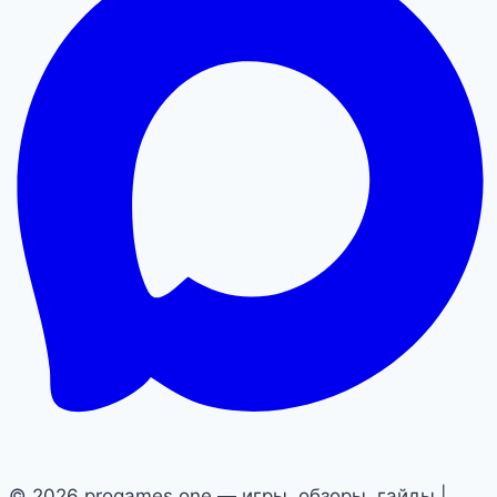
© 2026 progames.one — игры, обзоры, гайды |