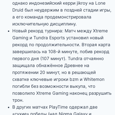
однако индонезийский керри jikroy на Lone
Druid был неудержим в поздней стадии игры,
а его команда продемонстрировала
исключительную дисциплину.
Новый рекорд турнира: Матч между Xtreme
Gaming и Tundra Esports установил новый
рекорд по продолжительности. Вторая карта
завершилась на 108-й минуте, побив рекорд
первого дня (107 минут). Tundra отчаянно
защищала обнажённое Древнее на
протяжении 20 минут, но в решающей
схватке ключевые игроки bzm и Whitemon
погибли без возможности выкупа, что
позволило Xtreme Gaming наконец разрушить
трон.
В других матчах PlayTime одержал две
«сухие» победы (над Nigma Galaxy и