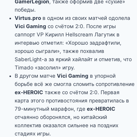
GamerLegion
, также оформив две «сухие»
победы.
Virtus.pro
в одном из своих матчей одолела
Vici Gaming
со счётом 2:0. После игры
саппорт VP Кирилл Hellscream Лагутик в
интервью отметил: «Хорошо задрафтили,
хорошо сыграли», также похвалив
SaberLight-а за яркий хайлайт и отметив, что
Timado «засолил» игру.
В другом матче
Vici Gaming
в упорной
борьбе всё же смогла сломить сопротивление
ex-HEROIC
также со счётом 2:0. Первая
карта этого противостояния превратилась в
79-минутный марафон, где
ex-HEROIC
отчаянно оборонялся, но китайский
коллектив оказался сильнее на поздних
стадиях игры.