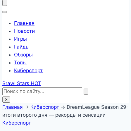
Главная
Новости
Игры
Гайды
Обзоры
Топы
Киберспорт
Brawl Stars
HOT
✕
Главная
→
Киберспорт
→
DreamLeague Season 29:
итоги второго дня — рекорды и сенсации
Киберспорт