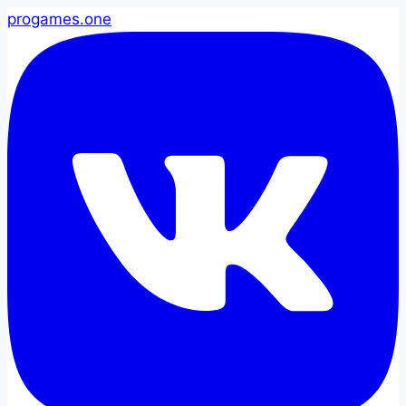
pro
games
.one