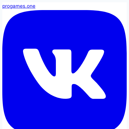
pro
games
.one