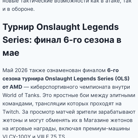
новые тактические возможности как в атаке, так
и в обороне.
Турнир Onslaught Legends
Series: финал 6-го сезона в
мае
Май 2026 также ознаменован финалом
6-го
сезона турнира Onslaught Legends Series (OLS)
от AMD
— киберспортивного чемпионата внутри
World of Tanks. Это яростные бои между элитными
командами, трансляции которых проходят на
Twitch. За просмотр матчей зрители зарабатывают
жетоны и могут обменять их в Магазине жетонов
на игровые награды, включая премиум-машины
VI СУ-100Y и VIII E 75 TS.