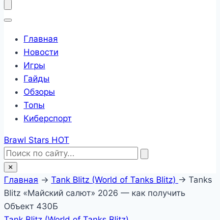
Главная
Новости
Игры
Гайды
Обзоры
Топы
Киберспорт
Brawl Stars
HOT
✕
Главная
→
Tank Blitz (World of Tanks Blitz)
→
Tanks
Blitz «Майский салют» 2026 — как получить
Объект 430Б
Tank Blitz (World of Tanks Blitz)