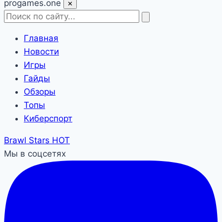
pro
games
.one
✕
Главная
Новости
Игры
Гайды
Обзоры
Топы
Киберспорт
Brawl Stars
HOT
Мы в соцсетях