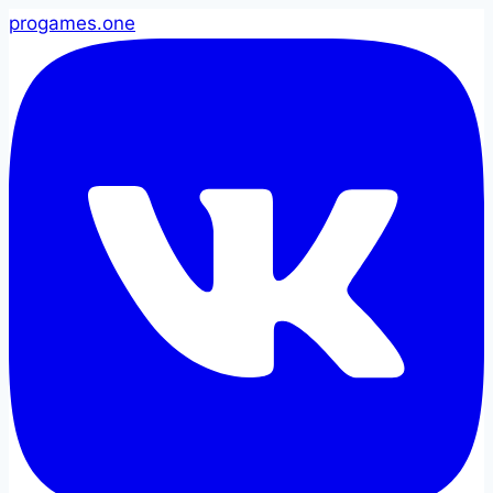
pro
games
.one